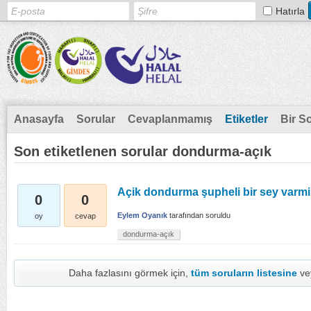
Hatırla
Anasayfa
Sorular
Cevaplanmamış
Etiketler
Bir S
Son etiketlenen sorular dondurma-açık
Açik dondurma şupheli bir sey varmi
0
0
Eylem Oyanık
tarafından
soruldu
oy
cevap
dondurma-açık
Daha fazlasını görmek için,
tüm soruların listesine
ve