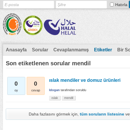
Hatırla
Anasayfa
Sorular
Cevaplanmamış
Etiketler
Bir S
Son etiketlenen sorular mendil
ıslak mendiler ve domuz ürünleri
0
0
ldogan
tarafından
soruldu
oy
cevap
ıslak
mendil
Daha fazlasını görmek için,
tüm soruların listesine
ve